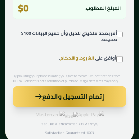
$0
المبلغ المطلوب:
أقر بصحة ملكيتي للخيل وأن جميع البيانات 100%
صحيحة.
أوافق على
الشروط والأحكام
.
By providing your phone number, you agree to receive SMS notifications from
TIHRA. Consent is not a condition of purchase. Msg & data rates may apply.
إتمام التسجيل والدفع
SECURE & ENCRYPTED PAYMENT
100% Satisfaction Guaranteed