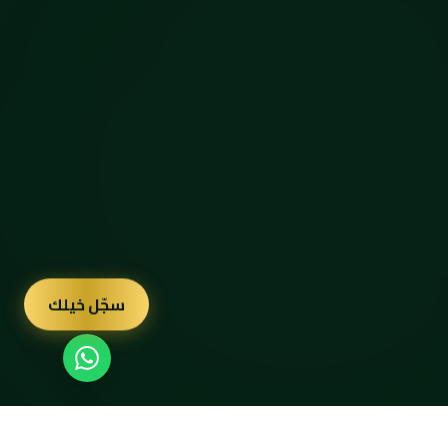
سجّل خيلك