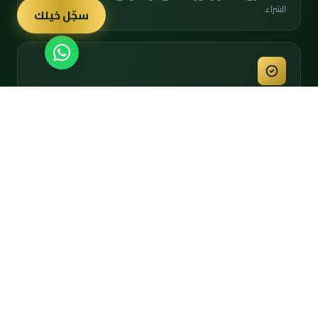
الشراء.
سجّل خيلك
إنصاف الأصالة (ارفع السعر)
نثبت أصالته بـ "تقييم بصري" احترافي يعيد له هيبته ويرفع قيمته السوقية فوراً.
أمان أبدي (مستحيل التزوير)
سجل رقمي مشفر ورمز (QR) يحفظان تاريخه الطبي وملكيتك له للأبد.