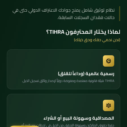
نظام توثيق شامل يمنح جوادك الاعتراف الدولي حتى في
حالات فقدان السجلات السابقة.
لماذا يختار المحترفون TIHRA؟
(نحن نحمي حقك وحق خيلك)
رسمية عالمية (وداعاً للقلق)
TIHRA هيئة قانونية معتمدة ومفوضة دولياً لإصدار وثائق تسجيل الخيل.
المصداقية وسهولة البيع أو الشراء
حفظ حقوق المالكين وسهولة التحقق من الخيل فى لحظات عند البيع أو