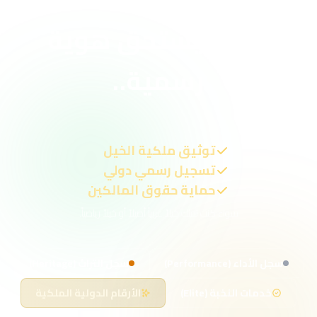
خيلك يستحق هوية
رسمية..
توثيق ملكية الخيل
تسجيل رسمي دولي
حماية حقوق المالكين
سواء كنت تملك خيلاً عربياً أصيلاً أو خيلاً رياضياً.
سجل الأداء (Performance)
سجل التراث (Heritage)
خدمات النخبة (Elite)
الأرقام الدولية الملكية